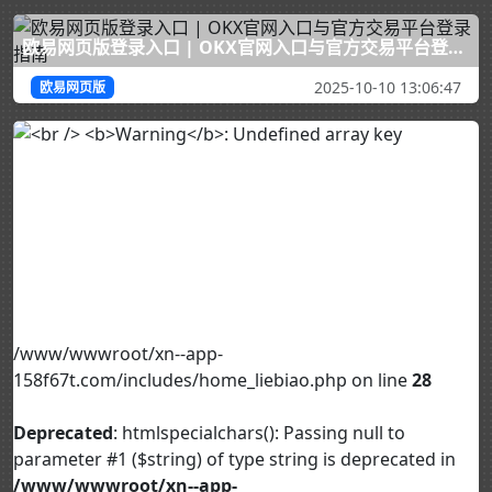
欧易网页版登录入口 | OKX官网入口与官方交易平台登录指南
2025-10-10 13:06:47
欧易网页版
/www/wwwroot/xn--app-
158f67t.com/includes/home_liebiao.php on line
28
Deprecated
: htmlspecialchars(): Passing null to
parameter #1 ($string) of type string is deprecated in
/www/wwwroot/xn--app-