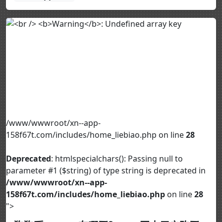
/www/wwwroot/xn--app-
158f67t.com/includes/home_liebiao.php on line
28
Deprecated
: htmlspecialchars(): Passing null to
parameter #1 ($string) of type string is deprecated in
/www/wwwroot/xn--app-
158f67t.com/includes/home_liebiao.php
on line
28
">